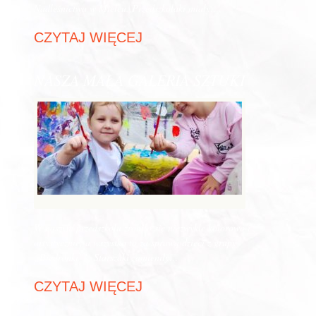
Nadleśnictwa w Mielcu. Przedszkolaki miały…
CZYTAJ WIĘCEJ
NASZA MAŁA GALERIA SZTUKI
W naszym przedszkolu zrobiło się niezwykle kolorowo i
artystycznie, a wszystko to za sprawą dzieci z grupy
„Biedronki”! Starszaki zamieniły…
CZYTAJ WIĘCEJ