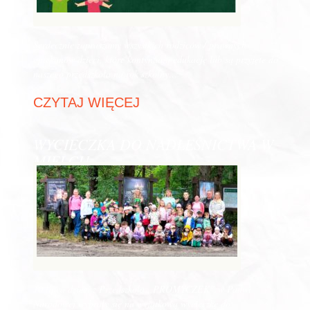
Serdecznie zapraszamy wszystkich rodziców / prawnych
opiekunów dzieci, które kontynuują edukację lub są przyjęte do
naszego przedszkola na rok szkolny…
CZYTAJ WIĘCEJ
WYCIECZKA DO NADLEŚNICTWA W
MIELCU
10 lipca dzieci z Przedszkola „PROMYCZEK” w Padwi
Narodowej wybrały się na wyjątkową wycieczkę do