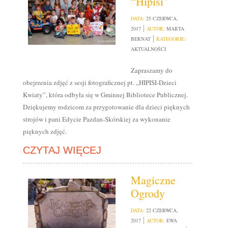
“Hipisi”
DATA:
25 CZERWCA,
2017
AUTOR:
MARTA
BERNAT
KATEGORIE:
AKTUALNOŚCI
Zapraszamy do
obejrzenia zdjęć z sesji fotograficznej pt. „HIPISI-Dzieci
Kwiaty”, która odbyła się w Gminnej Bibliotece Publicznej.
Dziękujemy rodzicom za przygotowanie dla dzieci pięknych
strojów i pani Edycie Pazdan-Skórskiej za wykonanie
pięknych zdjęć.
CZYTAJ WIĘCEJ
Magiczne
Ogrody
DATA:
22 CZERWCA,
2017
AUTOR:
EWA