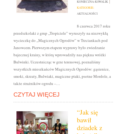
KONIECZNA-KOWALIK
KATEGORIE:
AKTUALNOŚCI
8 czerwca 2017 roku
przedszkolaki z grup „Tropiciele” wyruszyły na niezwykłą
wycieczkę do „Magicznych Ogrodów” w Trzciankach pod
Janowcem. Pierwszym etapem wyprawy było zwiedzanie
bajecznej krainy, w którą wprowadziły nas piękna wróżki
Bulwinki. Uczestnicząc w grze terenowej, poznaliśmy
wszystkich mieszkańców Magicznych Ogrodów: gąsienice,
smoki, skrzaty, Bulwiaki, magiczne ptaki, psotne Mordole, a
także strażników ogrodu –…
CZYTAJ WIĘCEJ
“Jak się
bawił
dziadek z