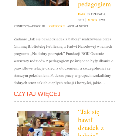
pedagogiem
DATA:
27 CZERWCA,
2017
AUTOR:
EWA
KONIECZNA-KOWALIK
KATEGORIE:
AKTUALNOŚCI
Zadanie „Jak się bawił dziadek z babcią” realizowane przez
Gminną Bibliotekę Publiczną w Padwi Narodowej w ramach
programu „Na dobry początek” Fundacji BGK Ostatnie
warsztaty rodziców z pedagogiem poświęcone były dbaniu o
prawidłowe relacje dzieci z otoczeniem, a szczególności ze
starszym pokoleniem. Podczas pracy w grupach szukaliśmy
dobrych stron takich ciepłych relacji i korzyści, jakie…
CZYTAJ WIĘCEJ
“Jak się
bawił
dziadek z
babcią”-