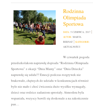
Rodzinna
Olimpiada
Sportowa
DATA:
5 CZERWCA, 2017
AUTOR:
MARTA
BERNAT
KATEGORIE:
AKTUALNOŚCI
W czwartek pogoda
przedszkolakom naprawdę dopisała “Rodzinna Olimpiada
Sportowa” z okazji “Dnia Mamy” oraz “Dnia Dziecka”
naprawdę się udała!!! Emocji podczas rozgrywek nie
brakowało, chętnych do udziału w konkurencjach również
było nie mało i choć ćwiczenia dużo wysiłku wymagały,
dzieci oraz rodzice zadaniom sprostały. Atmosfera była
wspaniała, wszyscy bawili się doskonale a na zakończenie
pan…