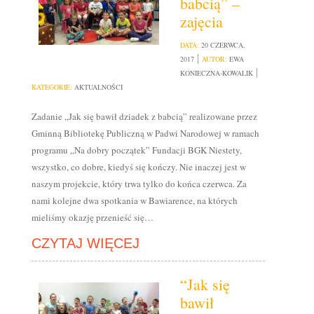
babcią” –
zajęcia
DATA:
20 CZERWCA,
2017
AUTOR:
EWA
KONIECZNA-KOWALIK
KATEGORIE:
AKTUALNOŚCI
Zadanie „Jak się bawił dziadek z babcią” realizowane przez
Gminną Bibliotekę Publiczną w Padwi Narodowej w ramach
programu „Na dobry początek” Fundacji BGK Niestety,
wszystko, co dobre, kiedyś się kończy. Nie inaczej jest w
naszym projekcie, który trwa tylko do końca czerwca. Za
nami kolejne dwa spotkania w Bawiarence, na których
mieliśmy okazję przenieść się…
CZYTAJ WIĘCEJ
“Jak się
bawił