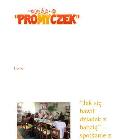
CZERWIEC2017
Home
»
Archives for czerwiec 2017
“Jak się
bawił
dziadek z
babcią” –
spotkanie z