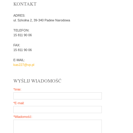
KONTAKT
ADRES:
ul. Szkolna 2, 39-340 Padew Narodowa
TELEFON:
15 811 90 06
FAX:
15 811 90 06
E-MAIL:
kas227@vp.pl
WYŚLIJ WIADOMOŚĆ
*Imie:
*E-mail:
*Wiadomość: