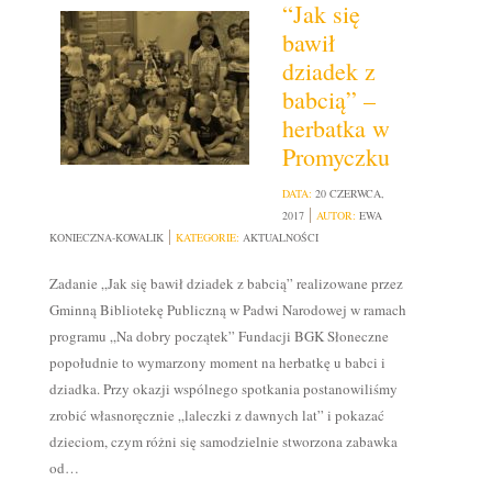
“Jak się
bawił
dziadek z
babcią” –
herbatka w
Promyczku
DATA:
20 CZERWCA,
2017
AUTOR:
EWA
KONIECZNA-KOWALIK
KATEGORIE:
AKTUALNOŚCI
Zadanie „Jak się bawił dziadek z babcią” realizowane przez
Gminną Bibliotekę Publiczną w Padwi Narodowej w ramach
programu „Na dobry początek” Fundacji BGK Słoneczne
popołudnie to wymarzony moment na herbatkę u babci i
dziadka. Przy okazji wspólnego spotkania postanowiliśmy
zrobić własnoręcznie „laleczki z dawnych lat” i pokazać
dzieciom, czym różni się samodzielnie stworzona zabawka
od…