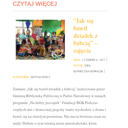
CZYTAJ WIĘCEJ
“Jak się
bawił
dziadek z
babcią” –
zajęcia
DATA:
2 CZERWCA, 2017
AUTOR:
EWA
KONIECZNA-KOWALIK
KATEGORIE:
AKTUALNOŚCI
Zadanie „Jak się bawił dziadek z babcią” realizowane przez
Gminną Bibliotekę Publiczną w Padwi Narodowej w ramach
programu „Na dobry początek” Fundacji BGK Podczas
ciepłych dni i słonecznej pogody warto wychodzić z domu i
bawić się na świeżym powietrzu. Nie ma tu bowiem czasu na
nudę! Dobrze o tym wiedzą nasze przedszkolaki, które